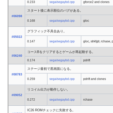
0.233
sega/segaybd.cpp
gforce2 and clones
スタート後に表示順位のバグがある。
#06098
0.168
sega/segaybd.cpp
gloc
グラフィック不具合あり。
#05022
0.147
sega/segaybd.cpp
gloc, strkfgtr, rchase, p
コースBをクリアするとゲームが再起動する。
#06240
0.174
sega/segaybd.cpp
pdrift
ステージ最初で黒画面になる。
#08783
0.259
sega/segaybd.cpp
pdrift and clones
リコイル出力が動作しない。
#09052
0.272
sega/segaybd.cpp
rchase
IC26 ROMチェックに失敗する。