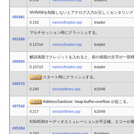
0.139
namco/tceptor.cpp
tceptor2
NVRAMを削除しないとアナログ入力が正しくセンタリング
#05481
0.152
namco/tceptor.cpp
tceptor
マルチセッション時にクラッシュする。
#02266
0.127u4
namco/tceptor.cpp
tceptor
解説画面でクレジットを入れると、前の画面の文字が一部
#00955
0.107u3
namco/tceptor.cpp
tceptor
スタート時にクラッシュする。
#08370
0.245
sinclair/timex.cpp
tc2048
AddressSanitizer: heap-buffer-overflow が起こる。
#07542
0.217
sinclair/timex.cpp
tc2048
K054539オーディオエミュレーションが不正確。エコー
#05354
0.150
konami/konamigx.cpp
tbyahhoo