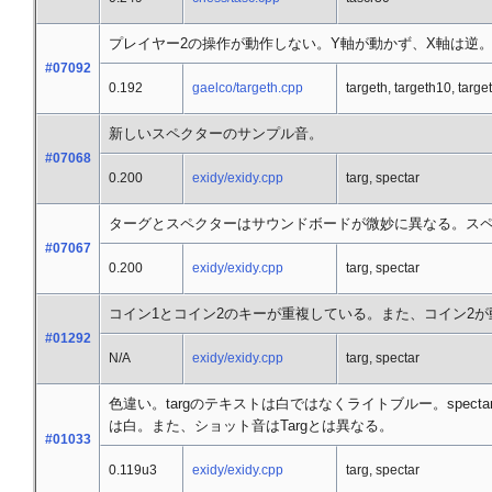
プレイヤー2の操作が動作しない。Y軸が動かず、X軸は逆
#07092
0.192
gaelco/targeth.cpp
targeth, targeth10, targe
新しいスペクターのサンプル音。
#07068
0.200
exidy/exidy.cpp
targ, spectar
ターグとスペクターはサウンドボードが微妙に異なる。ス
#07067
0.200
exidy/exidy.cpp
targ, spectar
コイン1とコイン2のキーが重複している。また、コイン2
#01292
N/A
exidy/exidy.cpp
targ, spectar
色違い。targのテキストは白ではなくライトブルー。spec
は白。また、ショット音はTargとは異なる。
#01033
0.119u3
exidy/exidy.cpp
targ, spectar