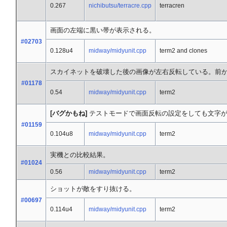
0.267
nichibutsu/terracre.cpp
terracren
画面の左端に黒い帯が表示される。
#02703
0.128u4
midway/midyunit.cpp
term2 and clones
スカイネットを破壊した後の画像が左右反転している。前
#01178
0.54
midway/midyunit.cpp
term2
[バグかもね]
テストモードで画面反転の設定をしても文字が
#01159
0.104u8
midway/midyunit.cpp
term2
実機との比較結果。
#01024
0.56
midway/midyunit.cpp
term2
ショットが敵をすり抜ける。
#00697
0.114u4
midway/midyunit.cpp
term2