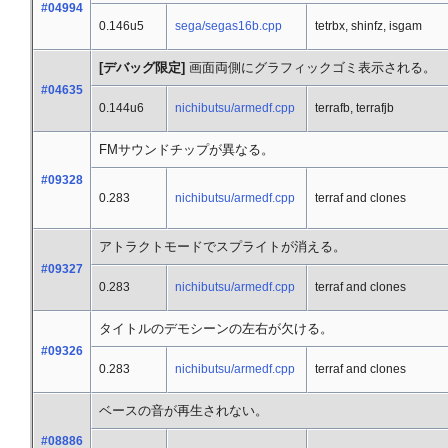
#04994
0.146u5
sega/segas16b.cpp
tetrbx, shinfz, isgam
[デバッグ限定]
画面両側にグラフィックゴミ表示される。
#04635
0.144u6
nichibutsu/armedf.cpp
terrafb, terrafjb
FMサウンドチップが異なる。
#09328
0.283
nichibutsu/armedf.cpp
terraf and clones
アトラクトモードでスプライトが消える。
#09327
0.283
nichibutsu/armedf.cpp
terraf and clones
タイトルのデモシーンの左右が欠ける。
#09326
0.283
nichibutsu/armedf.cpp
terraf and clones
ベースの音が再生されない。
#08886