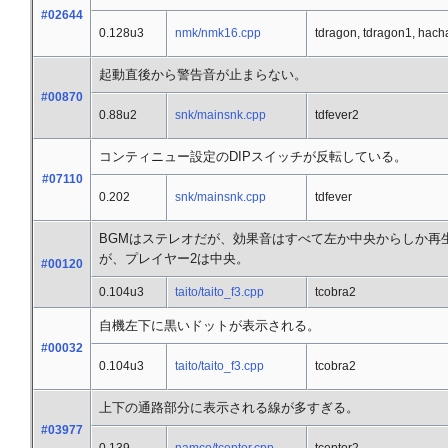
#02644
0.128u3
nmk/nmk16.cpp
tdragon, tdragon1, hach
起動直後から警告音が止まらない。
#00870
0.88u2
snk/mainsnk.cpp
tdfever2
コンティニュー設定のDIPスイッチが反転している。
#07110
0.202
snk/mainsnk.cpp
tdfever
BGMはステレオだが、効果音はすべて左か中央からしか再
が、プレイヤー2は中央。
#00120
0.104u3
taito/taito_f3.cpp
tcobra2
自機左下に黒いドットが表示される。
#00032
0.104u3
taito/taito_f3.cpp
tcobra2
上下の通路部分に表示される線が多すぎる。
#03977