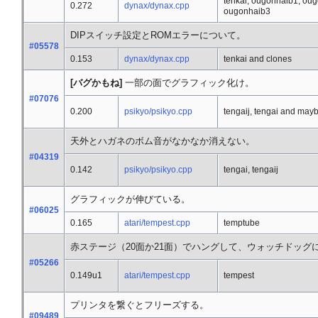
tenkai, ougonhaib1, ou
0.272
dynax/dynax.cpp
ougonhaib3
DIPスイッチ設定とROMエラーについて。
#05578
0.153
dynax/dynax.cpp
tenkai and clones
[バグかもね]
一部の面でグラフィック化け。
#07076
0.200
psikyo/psikyo.cpp
tengaij, tengai and may
天外とハガネのボム音がなかなか消えない。
#04319
0.142
psikyo/psikyo.cpp
tengai, tengaij
グラフィックが伸びている。
#06025
0.165
atari/tempest.cpp
temptube
赤ステージ（20面か21面）でハングして、ウォッチドッ
#05266
0.149u1
atari/tempest.cpp
tempest
プリンタを繋ぐとフリーズする。
#09489