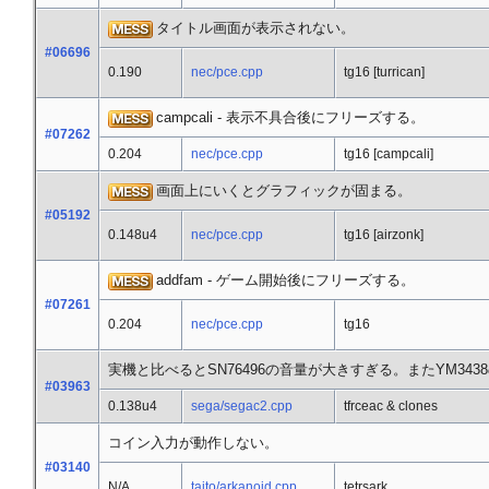
タイトル画面が表示されない。
#06696
0.190
nec/pce.cpp
tg16 [turrican]
campcali - 表示不具合後にフリーズする。
#07262
0.204
nec/pce.cpp
tg16 [campcali]
画面上にいくとグラフィックが固まる。
#05192
0.148u4
nec/pce.cpp
tg16 [airzonk]
addfam - ゲーム開始後にフリーズする。
#07261
0.204
nec/pce.cpp
tg16
実機と比べるとSN76496の音量が大きすぎる。またYM34
#03963
0.138u4
sega/segac2.cpp
tfrceac & clones
コイン入力が動作しない。
#03140
N/A
taito/arkanoid.cpp
tetrsark