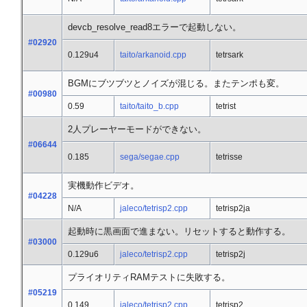
devcb_resolve_read8エラーで起動しない。
#02920
0.129u4
taito/arkanoid.cpp
tetrsark
BGMにブツブツとノイズが混じる。またテンポも変。
#00980
0.59
taito/taito_b.cpp
tetrist
2人プレーヤーモードができない。
#06644
0.185
sega/segae.cpp
tetrisse
実機動作ビデオ。
#04228
N/A
jaleco/tetrisp2.cpp
tetrisp2ja
起動時に黒画面で進まない。リセットすると動作する。
#03000
0.129u6
jaleco/tetrisp2.cpp
tetrisp2j
プライオリティRAMテストに失敗する。
#05219
0.149
jaleco/tetrisp2.cpp
tetrisp2