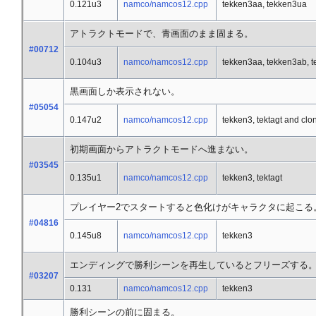
0.121u3
namco/namcos12.cpp
tekken3aa, tekken3ua
アトラクトモードで、青画面のまま固まる。
#00712
0.104u3
namco/namcos12.cpp
tekken3aa, tekken3ab, 
黒画面しか表示されない。
#05054
0.147u2
namco/namcos12.cpp
tekken3, tektagt and clo
初期画面からアトラクトモードへ進まない。
#03545
0.135u1
namco/namcos12.cpp
tekken3, tektagt
プレイヤー2でスタートすると色化けがキャラクタに起こる
#04816
0.145u8
namco/namcos12.cpp
tekken3
エンディングで勝利シーンを再生しているとフリーズする
#03207
0.131
namco/namcos12.cpp
tekken3
勝利シーンの前に固まる。