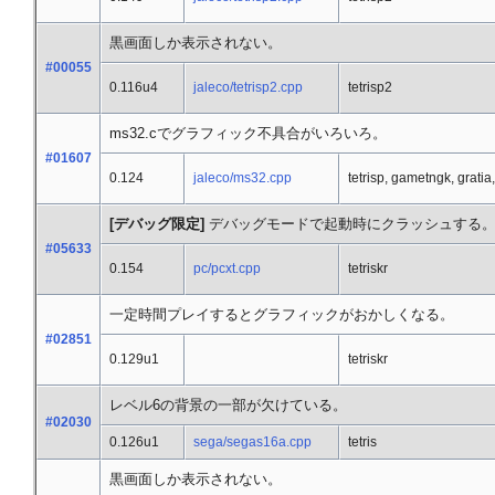
黒画面しか表示されない。
#00055
0.116u4
jaleco/tetrisp2.cpp
tetrisp2
ms32.cでグラフィック不具合がいろいろ。
#01607
0.124
jaleco/ms32.cpp
tetrisp, gametngk, grati
[デバッグ限定]
デバッグモードで起動時にクラッシュする
#05633
0.154
pc/pcxt.cpp
tetriskr
一定時間プレイするとグラフィックがおかしくなる。
#02851
0.129u1
tetriskr
レベル6の背景の一部が欠けている。
#02030
0.126u1
sega/segas16a.cpp
tetris
黒画面しか表示されない。