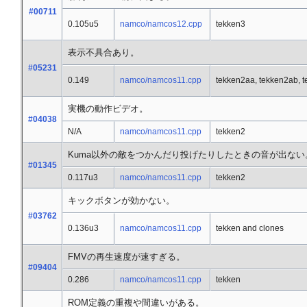
#00711
0.105u5
namco/namcos12.cpp
tekken3
表示不具合あり。
#05231
0.149
namco/namcos11.cpp
tekken2aa, tekken2ab, 
実機の動作ビデオ。
#04038
N/A
namco/namcos11.cpp
tekken2
Kuma以外の敵をつかんだり投げたりしたときの音が出ない
#01345
0.117u3
namco/namcos11.cpp
tekken2
キックボタンが効かない。
#03762
0.136u3
namco/namcos11.cpp
tekken and clones
FMVの再生速度が速すぎる。
#09404
0.286
namco/namcos11.cpp
tekken
ROM定義の重複や間違いがある。