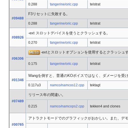
0.288
tangerine/oric.cpp
telstrat
F3リセットに失敗する。
#09488
0.288
tangerine/oric.cpp
telstrat
-ext スロットデバイスを使うとクラッシュする。
#08926
0.270
tangerine/oric.cpp
telstrat
-extとスロットオプションを使用するとクラッシュ
#06306
0.175
tangerine/oric.cpp
telstrat
Wangを倒すと、普通のKOボイスではなく、ダメージを受
#01346
0.117u3
namco/namcos12.cpp
tektagt
リリース年の間違い。
#07489
0.215
namco/namcops2.cpp
tekken4 and clones
アトラクトモードでのグラフィックがおかしい。また、デ
#00765