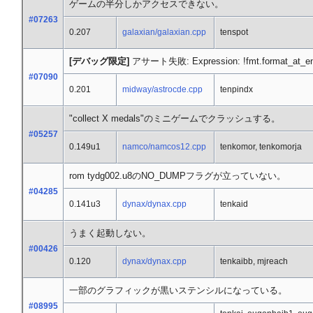
ゲームの半分しかアクセスできない。
#07263
0.207
galaxian/galaxian.cpp
tenspot
[デバッグ限定]
アサート失敗: Expression: !fmt.format_at_end
#07090
0.201
midway/astrocde.cpp
tenpindx
"collect X medals"のミニゲームでクラッシュする。
#05257
0.149u1
namco/namcos12.cpp
tenkomor, tenkomorja
rom tydg002.u8のNO_DUMPフラグが立っていない。
#04285
0.141u3
dynax/dynax.cpp
tenkaid
うまく起動しない。
#00426
0.120
dynax/dynax.cpp
tenkaibb, mjreach
一部のグラフィックが黒いステンシルになっている。
#08995