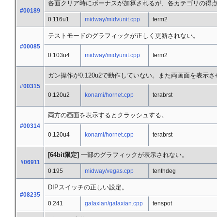
各面クリア時にボーナスが加算されるが、各カテゴリの得点
#00189
0.116u1
midway/midvunit.cpp
term2
テストモードのグラフィックが正しく更新されない。
#00085
0.103u4
midway/midyunit.cpp
term2
ガン操作が0.120u2で動作していない。また両画面を表示
#00315
0.120u2
konami/hornet.cpp
terabrst
両方の画面を表示するとクラッシュする。
#00314
0.120u4
konami/hornet.cpp
terabrst
[64bit限定]
一部のグラフィックが表示されない。
#06911
0.195
midway/vegas.cpp
tenthdeg
DIPスイッチの正しい設定。
#08235
0.241
galaxian/galaxian.cpp
tenspot