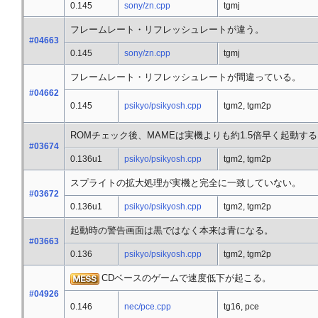
0.145
sony/zn.cpp
tgmj
フレームレート・リフレッシュレートが違う。
#04663
0.145
sony/zn.cpp
tgmj
フレームレート・リフレッシュレートが間違っている。
#04662
0.145
psikyo/psikyosh.cpp
tgm2, tgm2p
ROMチェック後、MAMEは実機よりも約1.5倍早く起動す
#03674
0.136u1
psikyo/psikyosh.cpp
tgm2, tgm2p
スプライトの拡大処理が実機と完全に一致していない。
#03672
0.136u1
psikyo/psikyosh.cpp
tgm2, tgm2p
起動時の警告画面は黒ではなく本来は青になる。
#03663
0.136
psikyo/psikyosh.cpp
tgm2, tgm2p
CDベースのゲームで速度低下が起こる。
#04926
0.146
nec/pce.cpp
tg16, pce