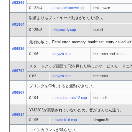
#03299
0.132u4
tehkan/tehkanwc.cpp
tehkanwcc
以前よりもプレイヤーの動きがかなり遅い。
#01904
0.125u5
exidy/exidy.cpp
teetert
最初の敵で、Fatal error: memory_bank::set_entry called w
#06936
0.196
sony/zn.cpp
techromn and clones
スタートアップ画面でF2を押した時しかサービスモードに
#00794
0.83
sony/zn.cpp
techromn
プリンタをONにすると起動できない。
#06867
0.194
namco/namcos12.cpp
technodr
YM2203が実装されていないため、音がぜんぜん違う。
#06914
0.195
nmk/nmk16.cpp
tdragon3h
コインカウンタが減らない。