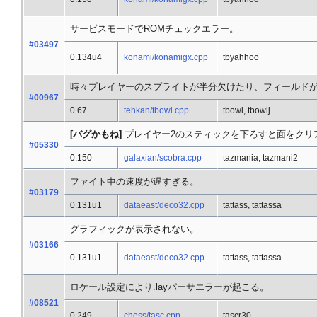
サービスモードでROMチェックエラー。
#03497
0.134u4
konami/konamigx.cpp
tbyahhoo
時々プレイヤーのスプライトが半分欠けたり、フィールド
#00967
0.67
tehkan/tbowl.cpp
tbowl, tbowlj
[バグかもね]
プレイヤー2のスティックを下ろすと面をクリ
#05330
0.150
galaxian/scobra.cpp
tazmania, tazmani2
ファイト中の速度が遅すぎる。
#03179
0.131u1
dataeast/deco32.cpp
tattass, tattassa
グラフィックが表示されない。
#03166
0.131u1
dataeast/deco32.cpp
tattass, tattassa
ロケール設定により.layパーサエラーが起こる。
#08521
0.249
chess/tasc.cpp
tascr30